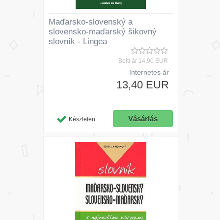
Maďarsko-slovenský a
slovensko-maďarský šikovný
slovník - Lingea
Bolti ár
14,90 EUR
Internetes ár
13,40 EUR
Készleten