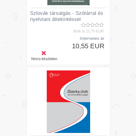
Szlovák társalgás - Szótárral és
nyelvtani áttekintéssel
Bolti ár
11,70 EUR
Internetes ár
10,55 EUR
Nincs készleten