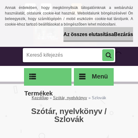
Annak érdekében, hogy megkönnyítsük látogatóinknak a webáruház
0 db / 0,00 EUR
használatát, oldalunk cookie-kat használ. Weboldalunk böngészésével Ön
beleegyezik, hogy számítógépén / mobil eszközén cookie-kat tároljunk. A
cookie-khoz tartozó beállításokat a böngészőben lehet módosítani.
Az összes elutasítása
Bezárás
Menü
Termékek
Kezdőlap
»
Szótár, nyelvkönyv
»
Szlovák
Szótár, nyelvkönyv /
Szlovák