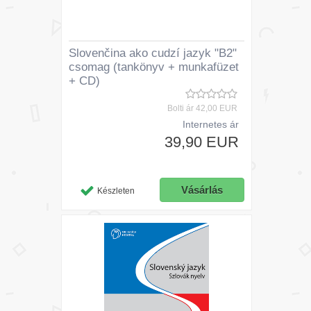
Slovenčina ako cudzí jazyk "B2"
csomag (tankönyv + munkafüzet
+ CD)
Bolti ár
42,00 EUR
Internetes ár
39,90 EUR
Készleten