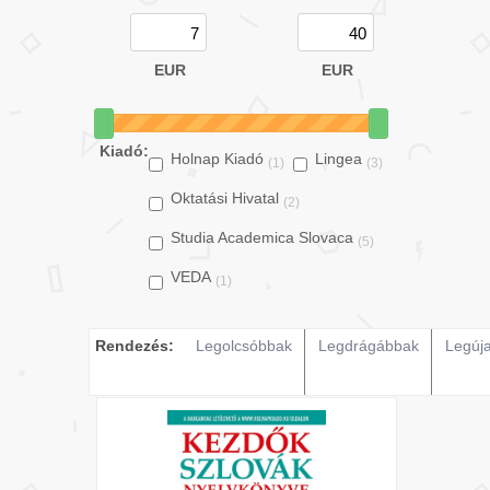
EUR
EUR
Kiadó:
Holnap Kiadó
Lingea
(1)
(3)
Oktatási Hivatal
(2)
Studia Academica Slovaca
(5)
VEDA
(1)
Rendezés:
Legolcsóbbak
Legdrágábbak
Legúj