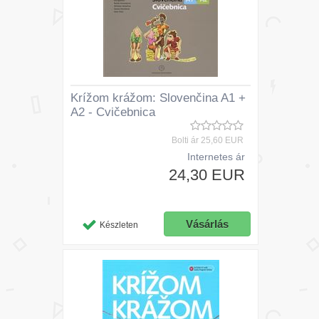
Krížom krážom: Slovenčina A1 +
A2 - Cvičebnica
Bolti ár
25,60 EUR
Internetes ár
24,30 EUR
Készleten